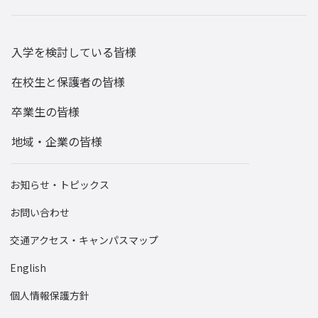
ダイバーシティ
研究
入学を検討している皆様
後援会
在校生と保護者の皆様
寄附のご報告
卒業生の皆様
競技麻雀同好会
地域・企業の皆様
囲碁・将棋部
男子バスケットボール部
お知らせ・トピックス
OB・OG
お問い合わせ
卒業生の活躍
交通アクセス・キャンパスマップ
学生会
English
陸上競技部
個人情報保護方針