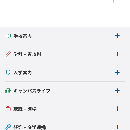
学生の活躍
お知らせ
イベント
学校案内
国際交流
報道
学科・専攻科
教職員の活躍
入学案内
地域連携
校内の活動
キャンパスライフ
図書館
就職・進学
学生寮
Gear5.0
研究・産学連携