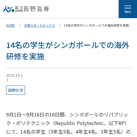
HOME
お知らせ・トピックス
14名の学生がシンガポールでの海外研修を実施
14名の学生がシンガポールでの海外
研修を実施
2025.10.1
7
国際交流
9月1日～
9
月
16
日の
16
日間、シンガポールのリパブリッ
ク・ポリテクニック（Republic Polytechnic、以下RP）
にて、
14
名の学生（
5
年生5名、
4
年生4名、
3
年生5名
）の