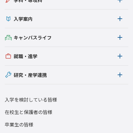
学科・専攻科
教職員の活躍
入学案内
地域連携
校内の活動
キャンパスライフ
図書館
就職・進学
学生寮
Gear5.0
研究・産学連携
ダイバーシティ
研究
入学を検討している皆様
後援会
在校生と保護者の皆様
寄附のご報告
卒業生の皆様
競技麻雀同好会