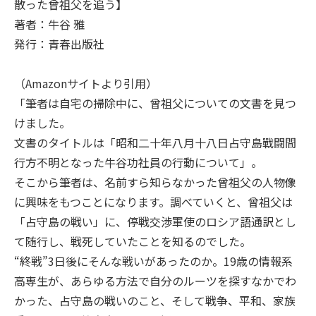
散った曾祖父を追う】
著者：牛谷 雅
発行：青春出版社
（
Amazon
サイトより引用）
「筆者は自宅の掃除中に、曾祖父についての文書を見つ
けました。
文書のタイトルは「昭和二十年八月十八日占守島戰闘間
行方不明となった牛谷功社員の行動について」。
そこから筆者は、名前すら知らなかった曾祖父の人物像
に興味をもつことになります。調べていくと、曾祖父は
「占守島の戦い」に、停戦交渉軍使のロシア語通訳とし
て随行し、戦死していたことを知るのでした。
“終戦”
3
日後にそんな戦いがあったのか。
19
歳の情報系
高専生が、あらゆる方法で自分のルーツを探すなかでわ
かった、占守島の戦いのこと、そして戦争、平和、家族