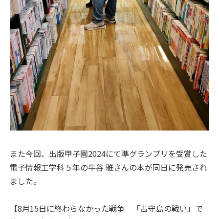
また今回、出版甲子園
2024
にて準グランプリを受賞した
電子情報工学科５年の牛谷 雅さんの本が同日に発売され
ました。
【
8
月
15
日に終わらなかった戦争 「占守島の戦い」で