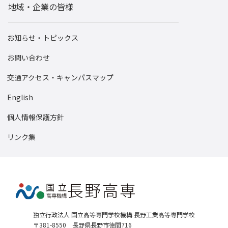
地域・企業の皆様
囲碁・将棋部
男子バスケットボール部
お知らせ・トピックス
OB・OG
お問い合わせ
卒業生の活躍
交通アクセス・キャンパスマップ
学生会
English
陸上競技部
個人情報保護方針
ロボコン部
リンク集
工嶺祭
オープンラボ
硬式野球部
サイバーセキュリティ同好会
独立行政法人 国立高等専門学校機構 長野工業高等専門学校
〒381-8550 長野県長野市徳間716