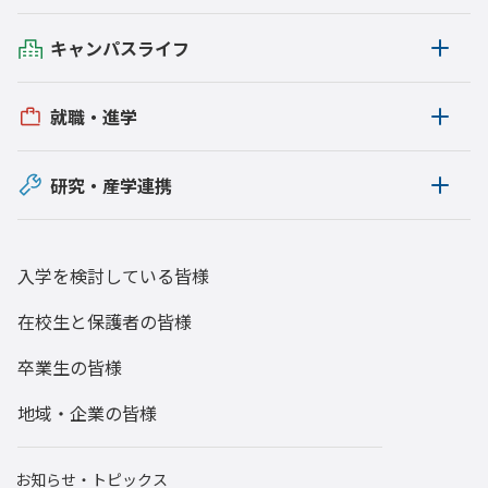
校内の活動
キャンパスライフ
図書館
就職・進学
学生寮
Gear5.0
研究・産学連携
ダイバーシティ
研究
入学を検討している皆様
後援会
在校生と保護者の皆様
寄附のご報告
卒業生の皆様
競技麻雀同好会
地域・企業の皆様
囲碁・将棋部
男子バスケットボール部
お知らせ・トピックス