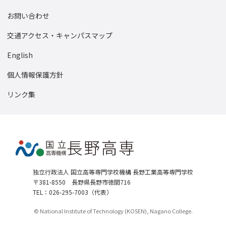
OB・OG
お問い合わせ
卒業生の活躍
交通アクセス・キャンパスマップ
学生会
English
陸上競技部
個人情報保護方針
ロボコン部
リンク集
工嶺祭
オープンラボ
硬式野球部
サイバーセキュリティ同好会
独立行政法人 国立高等専門学校機構 長野工業高等専門学校
〒381-8550 長野県長野市徳間716
情報技術研究部
TEL：026-295-7003（代表）
教員公募
© National Institute of Technology (KOSEN), Nagano College.