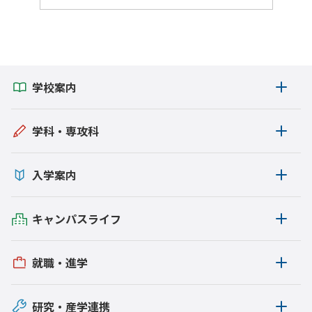
学生の活躍
お知らせ
イベント
学校案内
国際交流
報道
学科・専攻科
教職員の活躍
入学案内
地域連携
校内の活動
キャンパスライフ
図書館
就職・進学
学生寮
Gear5.0
研究・産学連携