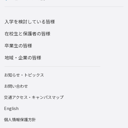
ダイバーシティ
研究
入学を検討している皆様
後援会
在校生と保護者の皆様
寄附のご報告
卒業生の皆様
競技麻雀同好会
地域・企業の皆様
囲碁・将棋部
男子バスケットボール部
お知らせ・トピックス
OB・OG
お問い合わせ
卒業生の活躍
交通アクセス・キャンパスマップ
学生会
English
陸上競技部
個人情報保護方針