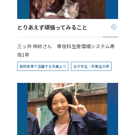
とりあえず頑張ってみること
三ッ井 梓紗さん
専攻科生産環境システム専
攻1年
長野高専で活躍する先輩より
女子学生・卒業生の声